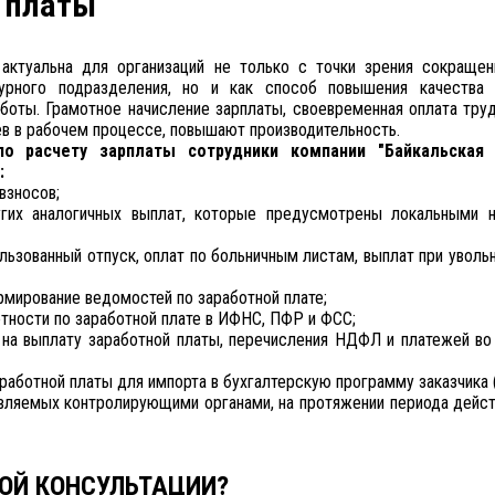
 платы
 актуальна для организаций не только с точки зрения сокращен
турного подразделения, но и как способ повышения качества 
боты. Грамотное начисление зарплаты, своевременная оплата тру
в в рабочем процессе, повышают производительность.
о расчету зарплаты сотрудники компании "Байкальская 
:
взносов;
их аналогичных выплат, которые предусмотрены локальными 
льзованный отпуск, оплат по больничным листам, выплат при уволь
мирование ведомостей по заработной плате;
тности по заработной плате в ИФНС, ПФР и ФСС;
на выплату заработной платы, перечисления НДФЛ и платежей в
аботной платы для импорта в бухгалтерскую программу заказчика (
ляемых контролирующими органами, на протяжении периода дейст
ОЙ КОНСУЛЬТАЦИИ?