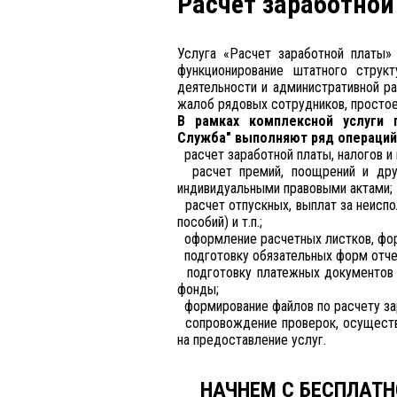
Расчет заработной
Услуга «Расчет заработной платы»
функционирование штатного струк
деятельности и административной ра
жалоб рядовых сотрудников, простое
В рамках комплексной услуги п
Служба" выполняют ряд операций
расчет заработной платы, налогов и 
расчет премий, поощрений и друг
индивидуальными правовыми актами;
расчет отпускных, выплат за неиспо
пособий) и т.п.;
оформление расчетных листков, фор
подготовку обязательных форм отче
подготовку платежных документов 
фонды;
формирование файлов по расчету зар
сопровождение проверок, осуществ
на предоставление услуг.
НАЧНЕМ С БЕСПЛАТН