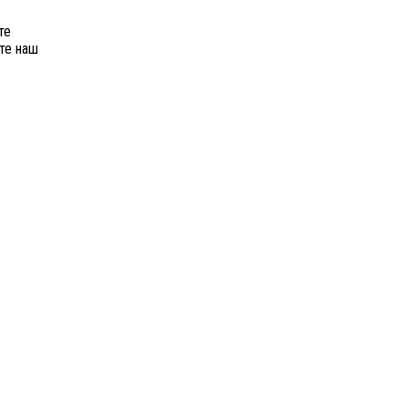
те
те наш