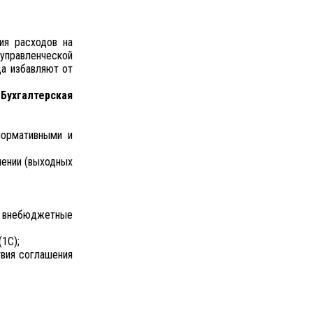
ия расходов на
управленческой
да избавляют от
Бухгалтерская
нормативными и
нении (выходных
о внебюджетные
1С);
вия соглашения