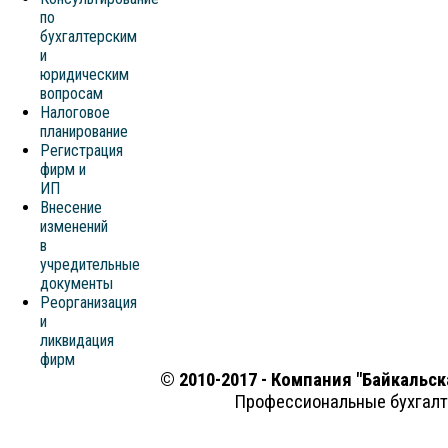
по
бухгалтерским
и
юридическим
вопросам
Налоговое
планирование
Регистрация
фирм и
ИП
Внесение
изменений
в
учредительные
документы
Реорганизация
и
ликвидация
фирм
© 2010-2017 - Компания "Байкальск
Профессиональные бухгалт
Политика конфиденци
Политика обработки персональных д