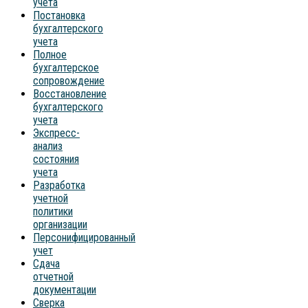
учета
Постановка
бухгалтерского
учета
Полное
бухгалтерское
сопровождение
Восстановление
бухгалтерского
учета
Экспресс-
анализ
состояния
учета
Разработка
учетной
политики
организации
Персонифицированный
учет
Сдача
отчетной
документации
Сверка