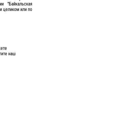
и "Байкальская
и целиком или по
жете
тите наш