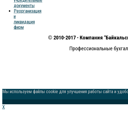
учредительные
документы
Реорганизация
и
ликвидация
фирм
© 2010-2017 - Компания "Байкальс
Профессиональные бухгалт
Политика конфиденц
Политика обработки персональных 
Политика и
Мы используем файлы cookie для улучшения работы сайта и удобс
X