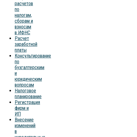
расчетов
по
налогам,
сборам и
взносам
в ИФНС
Расчет
заработной
платы
Консультирование
по
бухгалтерским
и
юридическим
вопросам
Налоговое
планирование
Регистрация
фирм и
ИП
Внесение
изменений
в