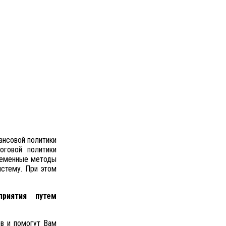
ансовой политики
оговой политики
временные методы
истему. При этом
приятия путем
в и помогут Вам