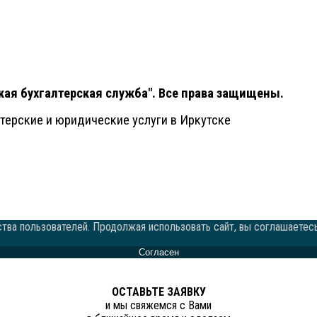
кая бухгалтерская служба". Все права защищены.
ерские и юридические услуги в Иркутске
иальности
Отказ от ответственности
данных
Согласие на обработку персональных данных
спользования файлов Cookie
тва пользователей. Продолжая использовать сайт, вы соглашаетес
Согласен
ОСТАВЬТЕ ЗАЯВКУ
и мы свяжемся с Вами