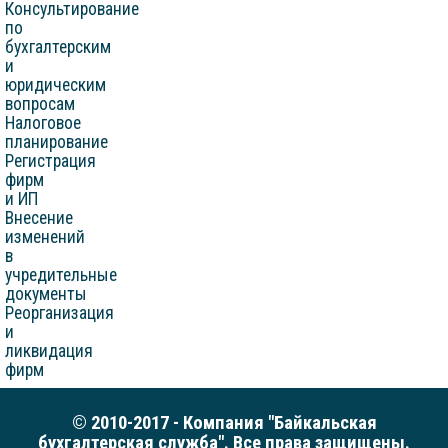
Консультирование
по
бухгалтерским
и
юридическим
вопросам
Налоговое
планирование
Регистрация
фирм
и ИП
Внесение
изменений
в
учредительные
документы
Реорганизация
и
ликвидация
фирм
© 2010-2017 - Компания "Байкальская
бухгалтерская служба". Все права защищены.